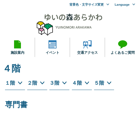
背景色・文字サイズ変更
Language
施設案内
イベント
交通アクセス
よくあるご質問
４階
１階
２階
３階
４階
５階
専門書