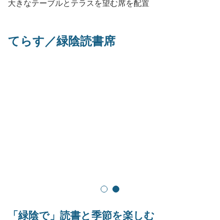
大きなテーブルとテラスを望む席を配置
てらす／緑陰読書席
1
2
「緑陰で」読書と季節を楽しむ